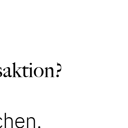
saktion?
chen.